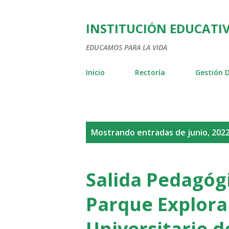
INSTITUCIÓN EDUCATIV
EDUCAMOS PARA LA VIDA
Inicio
Rectoría
Gestión D
E
Mostrando entradas de junio, 202
n
t
Salida Pedagóg
r
Parque Explora
a
Universitario d
d