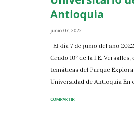
a
Antioquia
s
junio 07, 2022
El día 7 de junio del año 2022
Grado 10° de la I.E. Versalles,
temáticas del Parque Explora 
Universidad de Antioquia En e
las distintas salas temáticas
COMPARTIR
especies terrestres y marinas
entre otros, relacionados con
estudiantes pudieron confron