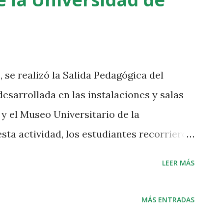
, se realizó la Salida Pedagógica del
 desarrollada en las instalaciones y salas
y el Museo Universitario de la
sta actividad, los estudiantes recorrieron
 del Parque Explora, como: acuario,
LEER MÁS
, procesos físicos, químicos y biológicos,
 la formación académica y científica. Los
MÁS ENTRADAS
tar conocimientos y saberes adquiridos